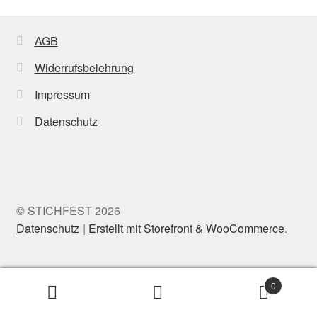
AGB
Widerrufsbelehrung
Impressum
Datenschutz
© STICHFEST 2026
Datenschutz
Erstellt mit Storefront & WooCommerce
.
0
Suche
Search
nach: