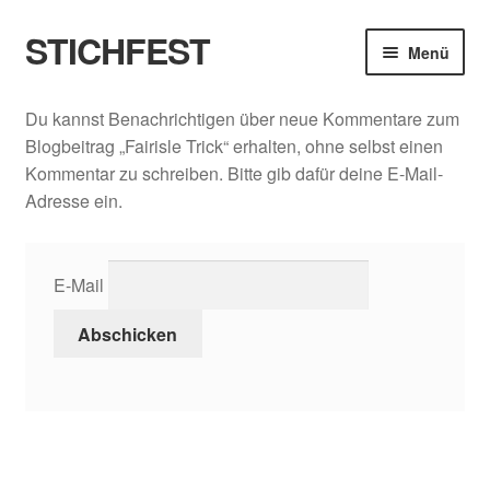
STICHFEST
Zur
Zum
Menü
Navigation
Inhalt
springen
springen
Designs
Du kannst Benachrichtigen über neue Kommentare zum
Blogbeitrag „Fairisle Trick“ erhalten, ohne selbst einen
Blog
Kommentar zu schreiben. Bitte gib dafür deine E-Mail-
Adresse ein.
Shop
About me
E-Mail