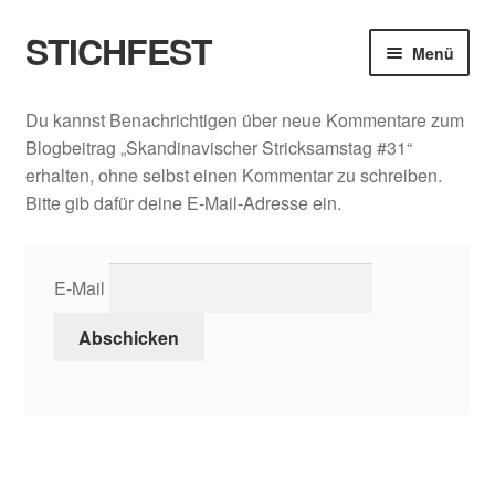
STICHFEST
Zur
Zum
Menü
Navigation
Inhalt
springen
springen
Designs
Du kannst Benachrichtigen über neue Kommentare zum
Blogbeitrag „Skandinavischer Stricksamstag #31“
Blog
erhalten, ohne selbst einen Kommentar zu schreiben.
Bitte gib dafür deine E-Mail-Adresse ein.
Shop
About me
E-Mail