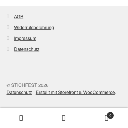
AGB
Widerrufsbelehrung
Impressum
Datenschutz
© STICHFEST 2026
Datenschutz
Erstellt mit Storefront & WooCommerce
.
0
Suche
Search
nach: