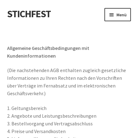
STICHFEST
Zur
Zum
Menü
Navigation
Inhalt
springen
springen
Designs
Blog
Allgemeine Geschäftsbedingungen mit
Kundeninformationen
Shop
(Die nachstehenden AGB enthalten zugleich gesetzliche
Informationen zu Ihren Rechten nach den Vorschriften
About me
über Verträge im Fernabsatz und im elektronischen
Geschäftsverkehr.)
1. Geltungsbereich
2. Angebote und Leistungsbeschreibungen
3. Bestellvorgang und Vertragsabschluss
4. Preise und Versandkosten