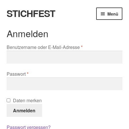
STICHFEST
Zur
Zum
Menü
Navigation
Inhalt
springen
springen
Designs
Anmelden
Blog
Required
Benutzername oder E-Mail-Adresse
*
Shop
About me
Required
Passwort
*
Daten merken
Anmelden
Passwort vergessen?