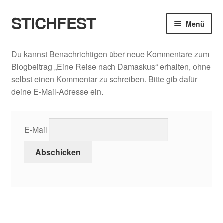
STICHFEST
Zur
Zum
Menü
Navigation
Inhalt
springen
springen
Designs
Du kannst Benachrichtigen über neue Kommentare zum
Blogbeitrag „Eine Reise nach Damaskus“ erhalten, ohne
Blog
selbst einen Kommentar zu schreiben. Bitte gib dafür
deine E-Mail-Adresse ein.
Shop
About me
E-Mail