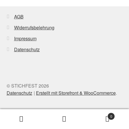
AGB
Widerrufsbelehrung
Impressum
Datenschutz
© STICHFEST 2026
Datenschutz
Erstellt mit Storefront & WooCommerce
.
0
Suche
Search
nach: