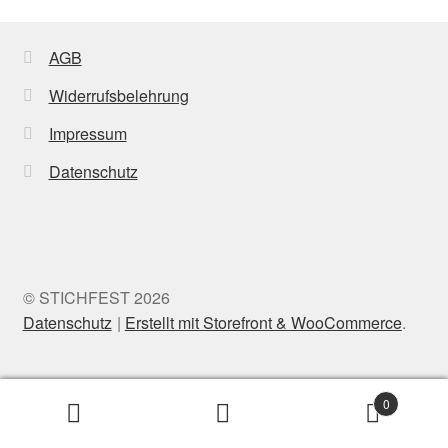
AGB
Widerrufsbelehrung
Impressum
Datenschutz
© STICHFEST 2026
Datenschutz
Erstellt mit Storefront & WooCommerce
.
0
Suche
Search
nach: