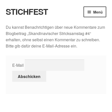
STICHFEST
Zur
Zum
Menü
Navigation
Inhalt
springen
springen
Designs
Du kannst Benachrichtigen über neue Kommentare zum
Blogbeitrag „Skandinavischer Stricksamstag #4“
Blog
erhalten, ohne selbst einen Kommentar zu schreiben.
Bitte gib dafür deine E-Mail-Adresse ein.
Shop
About me
E-Mail