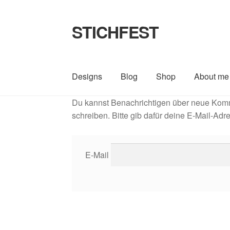
STICHFEST
Zur
Zum
Navigation
Inhalt
springen
springen
Designs
Blog
Shop
About me
Du kannst Benachrichtigen über neue Komm
schreiben. Bitte gib dafür deine E-Mail-Adr
E-Mail