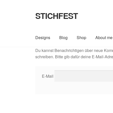
STICHFEST
Zur
Zum
Navigation
Inhalt
springen
springen
Designs
Blog
Shop
About me
Du kannst Benachrichtigen über neue Komm
schreiben. Bitte gib dafür deine E-Mail-Adr
E-Mail