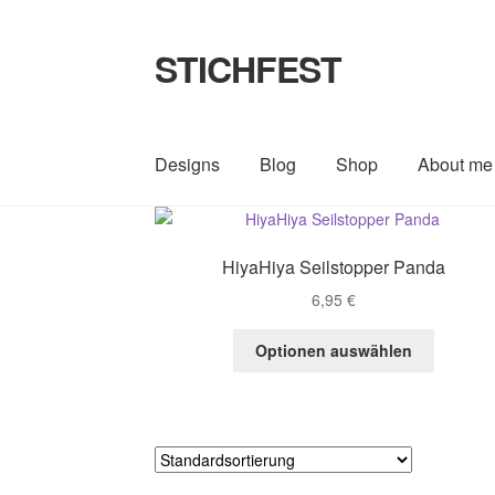
STICHFEST
Zur
Zum
Navigation
Inhalt
springen
springen
Designs
Blog
Shop
About me
HiyaHiya Seilstopper Panda
6,95
€
This
Optionen auswählen
product
has
multiple
variants.
The
options