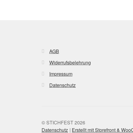
may
be
chosen
on
the
product
page
AGB
Widerrufsbelehrung
Impressum
Datenschutz
© STICHFEST 2026
Datenschutz
Erstellt mit Storefront & W