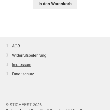
In den Warenkorb
on
the
product
page
AGB
Widerrufsbelehrung
Impressum
Datenschutz
© STICHFEST 2026