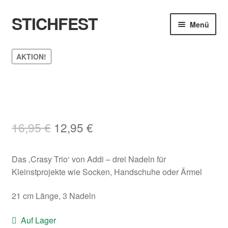
STICHFEST
Zur
Zum
Menü
Navigation
Inhalt
springen
springen
Designs
AKTION!
Blog
Shop
Original
Current
16,95
€
12,95
€
About me
price
price
Das ‚Crasy Trio‘ von Addi – drei Nadeln für
was:
is:
Kleinstprojekte wie Socken, Handschuhe oder Ärmel
16,95 €.
12,95 €.
21 cm Länge, 3 Nadeln
Auf Lager