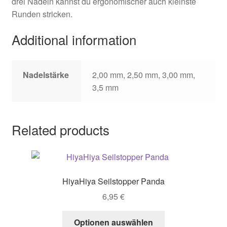
drei Nadeln kannst du ergonomischer auch kleinste
Runden stricken.
Additional information
Nadelstärke
2,00 mm, 2,50 mm, 3,00 mm,
3,5 mm
Related products
HiyaHiya Seilstopper Panda
6,95
€
This
Optionen auswählen