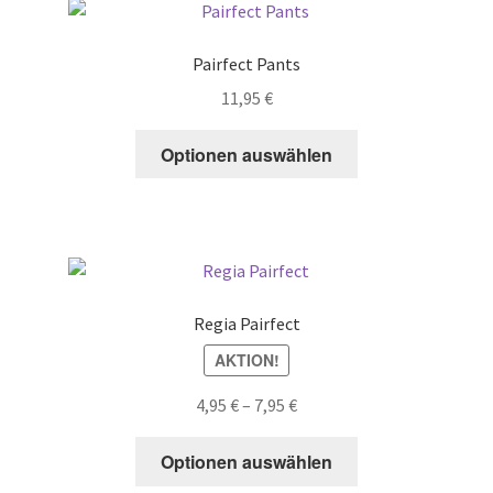
Pairfect Pants
11,95
€
Optionen auswählen
Regia Pairfect
AKTION!
Price
4,95
€
–
7,95
€
range:
This
4,95 €
Optionen auswählen
product
through