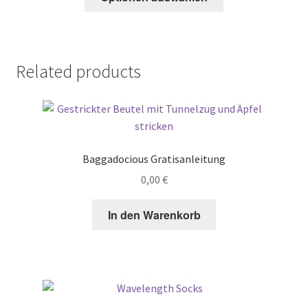
product
the
has
product
multiple
page
variants.
Related products
The
options
may
be
chosen
Baggadocious Gratisanleitung
on
the
0,00
€
product
page
In den Warenkorb