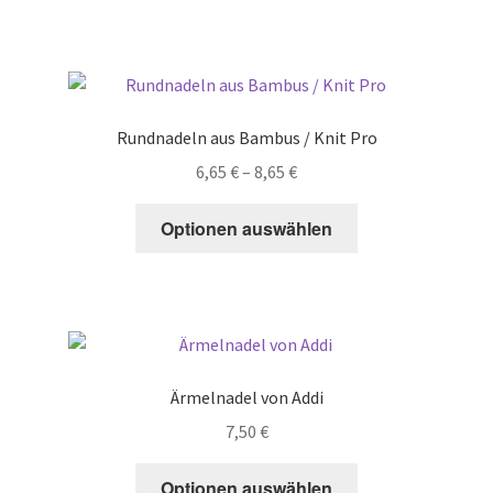
has
7,95 €
multiple
variants.
The
options
Rundnadeln aus Bambus / Knit Pro
may
Price
6,65
€
–
8,65
€
be
range:
chosen
This
6,65 €
Optionen auswählen
on
product
through
the
has
8,65 €
product
multiple
page
variants.
The
options
Ärmelnadel von Addi
may
7,50
€
be
chosen
This
Optionen auswählen
on