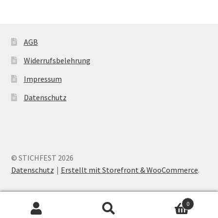
AGB
Widerrufsbelehrung
Impressum
Datenschutz
© STICHFEST 2026
Datenschutz
Erstellt mit Storefront & WooCommerce
.
0
Search
Suche