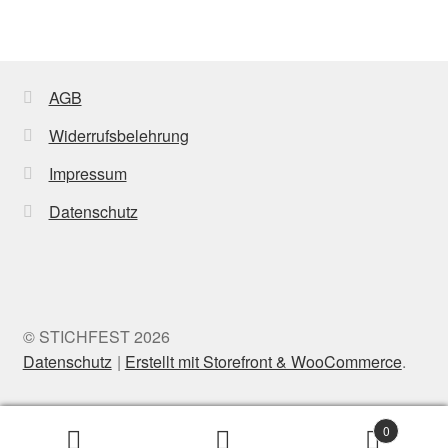
variants.
The
options
may
AGB
be
Widerrufsbelehrung
chosen
on
Impressum
the
Datenschutz
product
page
© STICHFEST 2026
Datenschutz
Erstellt mit Storefront & WooCommerce
.
0