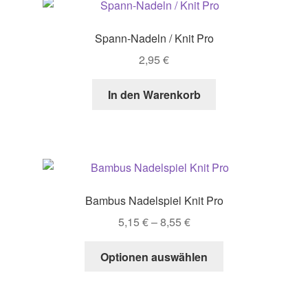
The
options
Spann-Nadeln / Knit Pro
may
2,95
€
be
chosen
In den Warenkorb
on
the
product
page
Bambus Nadelspiel Knit Pro
Price
5,15
€
–
8,55
€
range:
This
5,15 €
Optionen auswählen
product
through
has
8,55 €
multiple