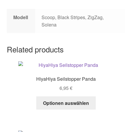
Modell
Scoop, Black Stripes, ZigZag,
Solena
Related products
HiyaHiya Seilstopper Panda
6,95
€
This
Optionen auswählen
product
has
multiple
variants.