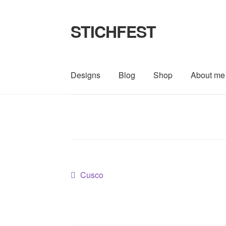
STICHFEST
Zur
Zum
Navigation
Inhalt
springen
springen
Designs
Blog
Shop
About me
Beitragsnavigation
Vorheriger
Cusco
Beitrag: