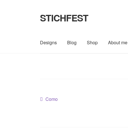
STICHFEST
Zur
Zum
Navigation
Inhalt
springen
springen
Designs
Blog
Shop
About me
Beitragsnavigation
Vorheriger
Como
Beitrag: