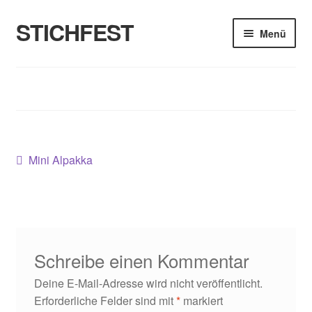
STICHFEST
Zur
Zum
Menü
Navigation
Inhalt
springen
springen
Designs
Blog
Shop
Beitragsnavigation
Vorheriger
Mini Alpakka
Beitrag:
About me
Schreibe einen Kommentar
Deine E-Mail-Adresse wird nicht veröffentlicht.
Erforderliche Felder sind mit
*
markiert