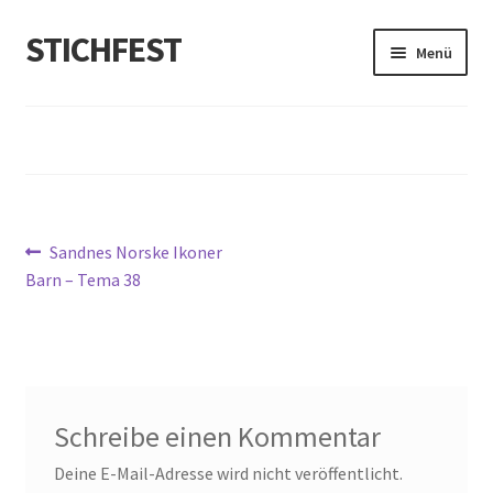
STICHFEST
Zur
Zum
Menü
Navigation
Inhalt
springen
springen
Designs
Blog
Shop
Beitragsnavigation
Vorheriger
Sandnes Norske Ikoner
Beitrag:
About me
Barn – Tema 38
Schreibe einen Kommentar
Deine E-Mail-Adresse wird nicht veröffentlicht.