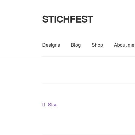
STICHFEST
Zur
Zum
Navigation
Inhalt
springen
springen
Designs
Blog
Shop
About me
Beitragsnavigation
Vorheriger
Sisu
Beitrag: