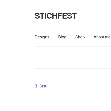
STICHFEST
Zur
Zum
Navigation
Inhalt
springen
springen
Designs
Blog
Shop
About me
Beitragsnavigation
Vorheriger
Sisu
Beitrag: