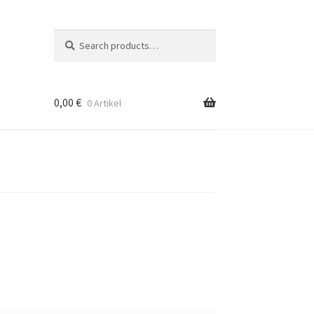
Suche
Search
nach:
0,00
€
0 Artikel