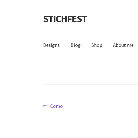
STICHFEST
Zur
Zum
Navigation
Inhalt
springen
springen
Designs
Blog
Shop
About me
Beitragsnavigation
Vorheriger
Como
Beitrag: