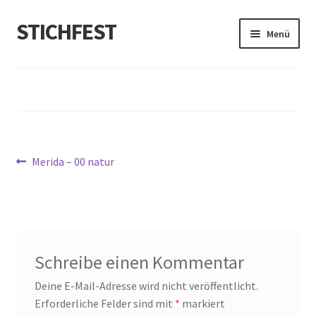
STICHFEST
Zur
Zum
Menü
Navigation
Inhalt
springen
springen
Designs
Blog
Shop
Beitragsnavigation
Vorheriger
Merida – 00 natur
Beitrag:
About me
Schreibe einen Kommentar
Deine E-Mail-Adresse wird nicht veröffentlicht.
Erforderliche Felder sind mit
*
markiert