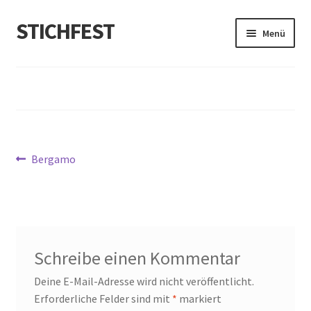
STICHFEST
Zur
Zum
Menü
Navigation
Inhalt
springen
springen
Designs
Blog
Shop
Beitragsnavigation
Vorheriger
Bergamo
Beitrag:
About me
Schreibe einen Kommentar
Deine E-Mail-Adresse wird nicht veröffentlicht.
Erforderliche Felder sind mit
*
markiert