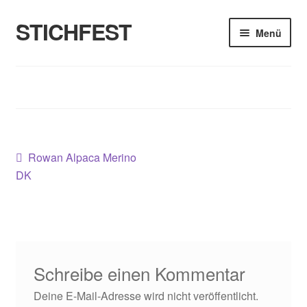
STICHFEST
Zur
Zum
Menü
Navigation
Inhalt
springen
springen
Designs
Blog
Shop
Beitragsnavigation
Vorheriger
Rowan Alpaca Merino
Beitrag:
About me
DK
Schreibe einen Kommentar
Deine E-Mail-Adresse wird nicht veröffentlicht.