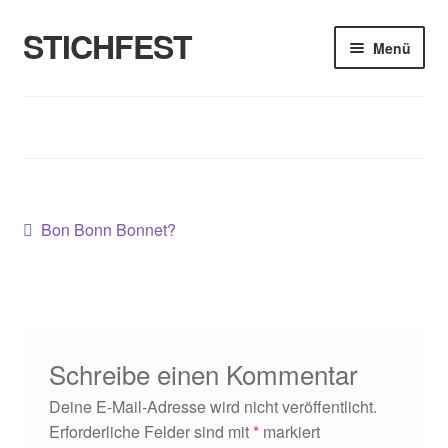
STICHFEST
Zur
Zum
Menü
Navigation
Inhalt
springen
springen
Designs
Blog
Shop
Beitragsnavigation
Vorheriger
Bon Bonn Bonnet?
Beitrag:
About me
Schreibe einen Kommentar
Deine E-Mail-Adresse wird nicht veröffentlicht.
Erforderliche Felder sind mit
*
markiert