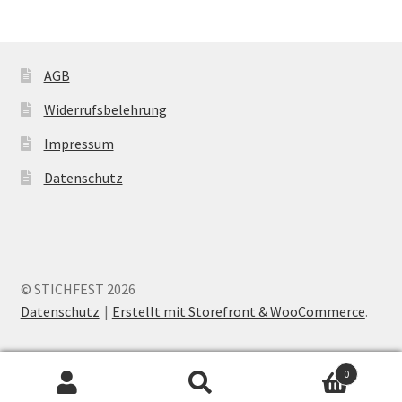
AGB
Widerrufsbelehrung
Impressum
Datenschutz
© STICHFEST 2026
Datenschutz
Erstellt mit Storefront & WooCommerce
.
0
Suche
Search