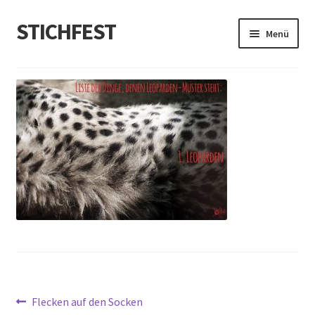
STICHFEST
Zur
Zum
Menü
Navigation
Inhalt
springen
springen
Designs
Blog
Shop
About me
Beitragsnavigation
Vorheriger
Flecken auf den Socken