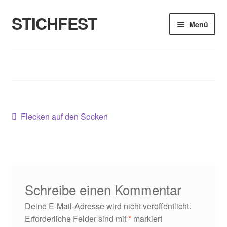
STICHFEST
Zur
Zum
Menü
Navigation
Inhalt
springen
springen
Designs
Blog
Shop
Beitragsnavigation
Vorheriger
Flecken auf den Socken
Beitrag:
About me
Schreibe einen Kommentar
Deine E-Mail-Adresse wird nicht veröffentlicht.
Erforderliche Felder sind mit
*
markiert