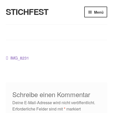
STICHFEST
Zur
Zum
Menü
Navigation
Inhalt
springen
springen
Designs
Blog
Shop
Beitragsnavigation
Vorheriger
IMG_8231
Beitrag:
About me
Schreibe einen Kommentar
Deine E-Mail-Adresse wird nicht veröffentlicht.
Erforderliche Felder sind mit
*
markiert