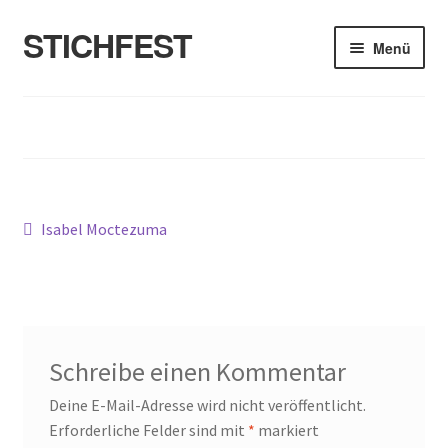
STICHFEST
Zur
Zum
Menü
Navigation
Inhalt
springen
springen
Designs
Blog
Shop
Beitragsnavigation
Vorheriger
Isabel Moctezuma
Beitrag:
About me
Schreibe einen Kommentar
Deine E-Mail-Adresse wird nicht veröffentlicht.
Erforderliche Felder sind mit
*
markiert