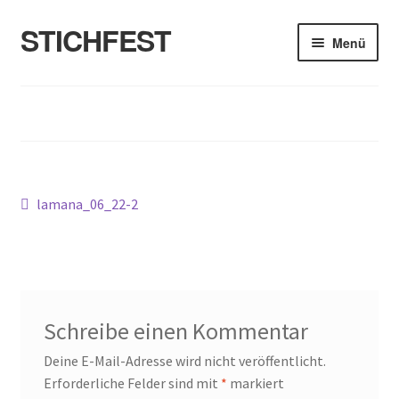
STICHFEST
Zur
Zum
Menü
Navigation
Inhalt
springen
springen
Designs
Blog
Shop
Beitragsnavigation
Vorheriger
lamana_06_22-2
Beitrag:
About me
Schreibe einen Kommentar
Deine E-Mail-Adresse wird nicht veröffentlicht.
Erforderliche Felder sind mit
*
markiert