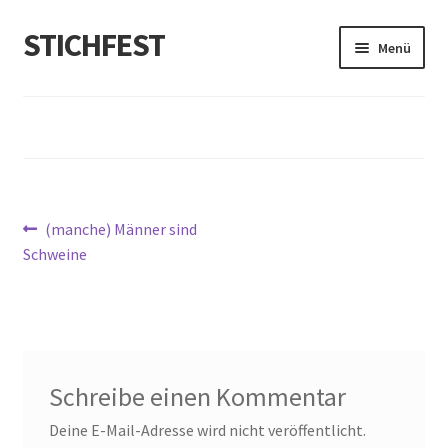
STICHFEST
Zur
Zum
Menü
Navigation
Inhalt
springen
springen
Designs
Blog
Shop
Beitragsnavigation
Vorheriger
(manche) Männer sind
Beitrag:
About me
Schweine
Schreibe einen Kommentar
Deine E-Mail-Adresse wird nicht veröffentlicht.