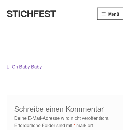
STICHFEST
Zur
Zum
Menü
Navigation
Inhalt
springen
springen
Designs
Blog
Shop
Beitragsnavigation
Vorheriger
Oh Baby Baby
Beitrag:
About me
Schreibe einen Kommentar
Deine E-Mail-Adresse wird nicht veröffentlicht.
Erforderliche Felder sind mit
*
markiert