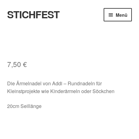
STICHFEST
Zur
Zum
Menü
Navigation
Inhalt
springen
springen
Designs
Blog
7,50
€
Shop
About me
Die Ärmelnadel von Addi – Rundnadeln für
Kleinstprojekte wie Kinderärmeln oder Söckchen
20cm Seillänge