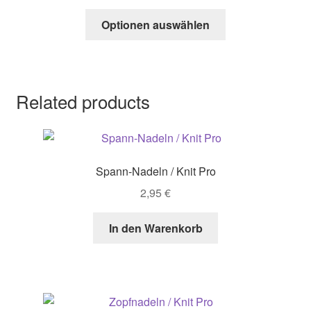
range:
This
23,50 €
Optionen auswählen
product
through
has
53,50 €
multiple
variants.
Related products
The
options
may
be
Spann-Nadeln / Knit Pro
chosen
on
2,95
€
the
product
In den Warenkorb
page