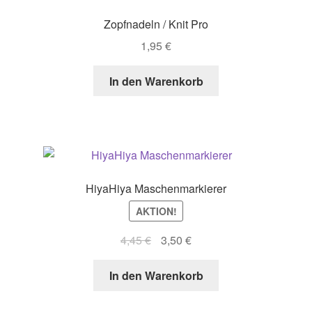
Zopfnadeln / Knit Pro
1,95
€
In den Warenkorb
HiyaHiya Maschenmarkierer
AKTION!
Original
Current
4,45
€
3,50
€
price
price
was:
is:
In den Warenkorb
4,45 €.
3,50 €.