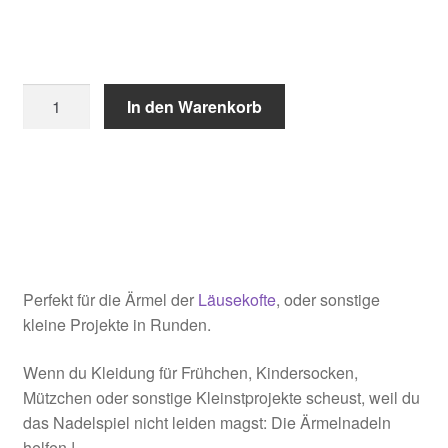
Ärmelnadel
In den Warenkorb
von
Addi
quantity
Perfekt für die Ärmel der
Läusekofte
, oder sonstige
kleine Projekte in Runden.
Wenn du Kleidung für Frühchen, Kindersocken,
Mützchen oder sonstige Kleinstprojekte scheust, weil du
das Nadelspiel nicht leiden magst: Die Ärmelnadeln
helfen !