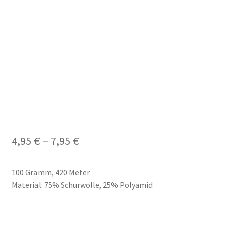
Price
4,95
€
–
7,95
€
range:
100 Gramm, 420 Meter
4,95 €
Material: 75% Schurwolle, 25% Polyamid
through
7,95 €