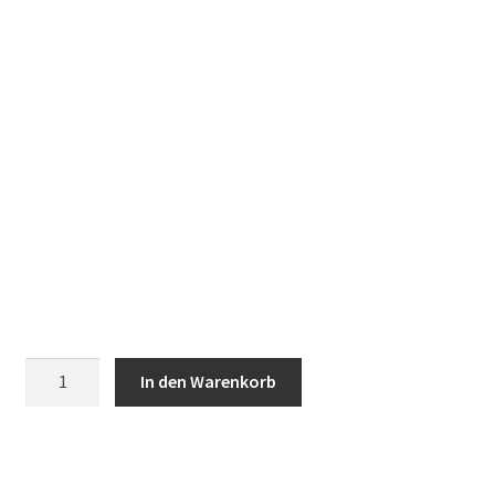
Regia
In den Warenkorb
Pairfect
quantity