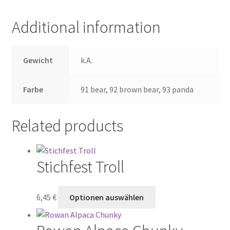
Additional information
Gewicht
k.A.
Farbe
91 bear, 92 brown bear, 93 panda
Related products
Stichfest Troll
This
6,45
€
Optionen auswählen
product
has
multiple