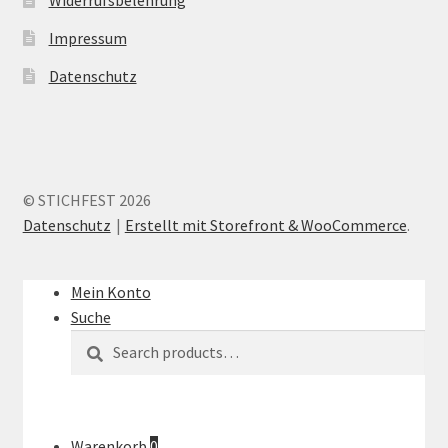
the
produc
Impressum
page
Datenschutz
© STICHFEST 2026
Datenschutz
Erstellt mit Storefront & WooCommerce
.
Mein Konto
Suche
Suche
Search
nach:
Warenkorb
0