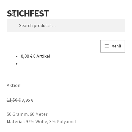
STICHFEST
Zur
Zum
Search
Navigation
Inhalt
Suche
springen
springen
nach:
Menü
0,00
€
0 Artikel
Designs
Blog
Aktion!
Shop
Original
Current
11,50
€
3,95
€
About me
price
price
50 Gramm, 60 Meter
was:
is:
Material: 97% Wolle, 3% Polyamid
11,50 €.
3,95 €.