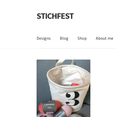
STICHFEST
Zur
Zum
Navigation
Inhalt
springen
springen
Designs
Blog
Shop
About me