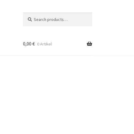
Suche
Search
nach:
0,00
€
0 Artikel