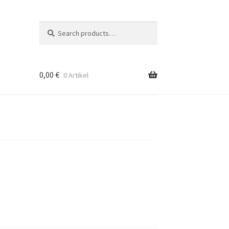
Suche
Search
nach:
0,00
€
0 Artikel