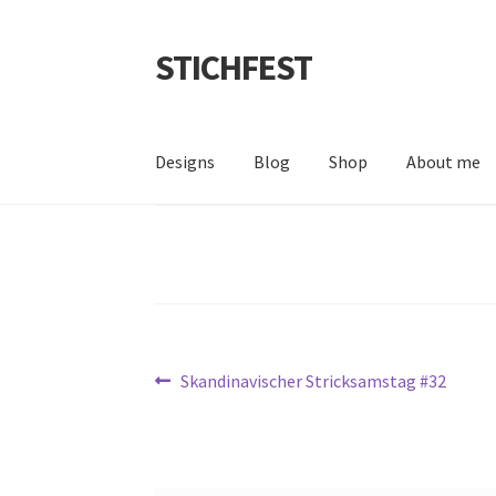
STICHFEST
Zur
Zum
Navigation
Inhalt
springen
springen
Designs
Blog
Shop
About me
Beitragsnavigation
Vorheriger
Skandinavischer Stricksamstag #32
Beitrag: