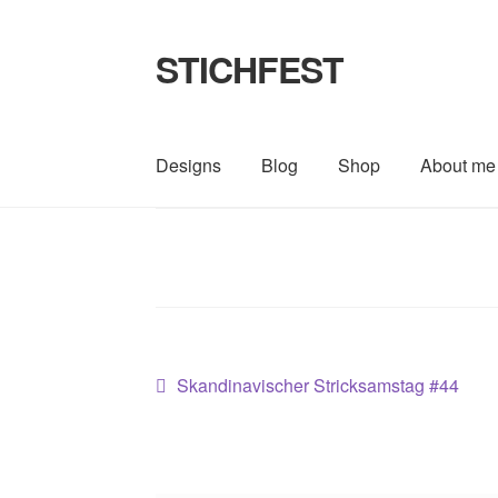
STICHFEST
Zur
Zum
Navigation
Inhalt
springen
springen
Designs
Blog
Shop
About me
Beitragsnavigation
Vorheriger
Skandinavischer Stricksamstag #44
Beitrag: