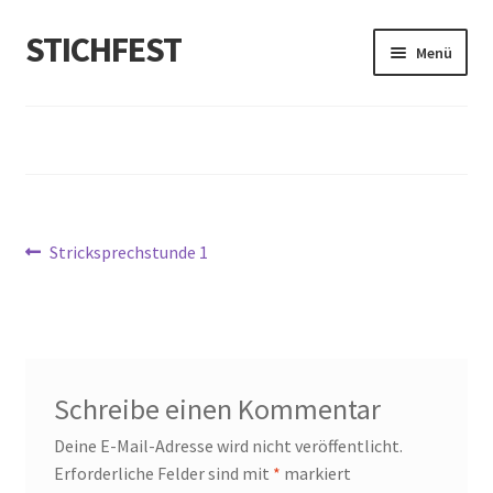
STICHFEST
Zur
Zum
Menü
Navigation
Inhalt
springen
springen
Designs
Blog
Shop
Beitragsnavigation
Vorheriger
Stricksprechstunde 1
Beitrag:
About me
Schreibe einen Kommentar
Deine E-Mail-Adresse wird nicht veröffentlicht.
Erforderliche Felder sind mit
*
markiert