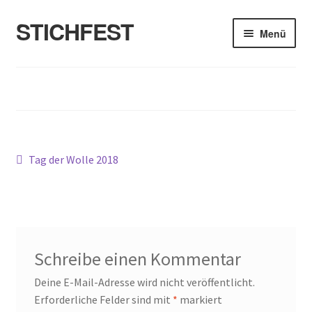
STICHFEST
Zur
Zum
Menü
Navigation
Inhalt
springen
springen
Designs
Blog
Shop
Beitragsnavigation
Vorheriger
Tag der Wolle 2018
Beitrag:
About me
Schreibe einen Kommentar
Deine E-Mail-Adresse wird nicht veröffentlicht.
Erforderliche Felder sind mit
*
markiert