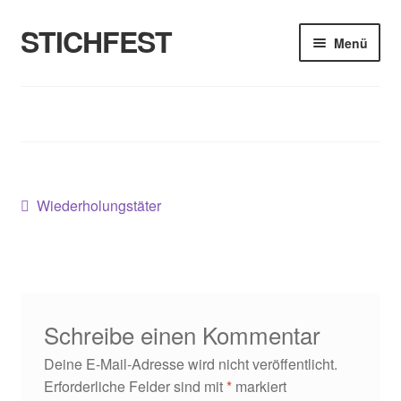
STICHFEST
Zur
Zum
Menü
Navigation
Inhalt
springen
springen
Designs
Blog
Shop
Beitragsnavigation
Vorheriger
Wiederholungstäter
Beitrag:
About me
Schreibe einen Kommentar
Deine E-Mail-Adresse wird nicht veröffentlicht.
Erforderliche Felder sind mit
*
markiert