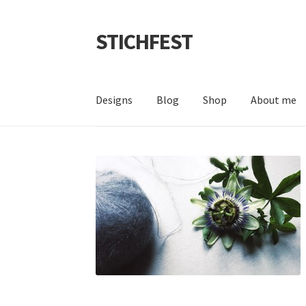
STICHFEST
Zur
Zum
Navigation
Inhalt
springen
springen
Designs
Blog
Shop
About me