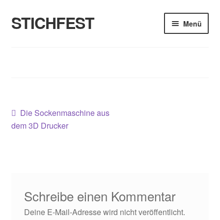
STICHFEST
Zur
Zum
Menü
Navigation
Inhalt
springen
springen
Designs
Blog
Shop
Beitragsnavigation
Vorheriger
Die Sockenmaschine aus
Beitrag:
About me
dem 3D Drucker
Schreibe einen Kommentar
Deine E-Mail-Adresse wird nicht veröffentlicht.