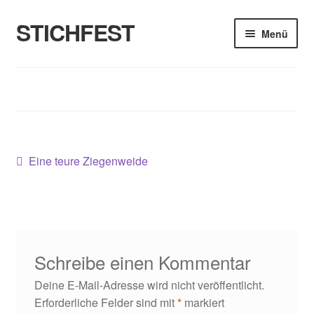
STICHFEST
Zur
Zum
Menü
Navigation
Inhalt
springen
springen
Designs
Blog
Shop
Beitragsnavigation
Vorheriger
Eine teure Ziegenweide
Beitrag:
About me
Schreibe einen Kommentar
Deine E-Mail-Adresse wird nicht veröffentlicht.
Erforderliche Felder sind mit
*
markiert