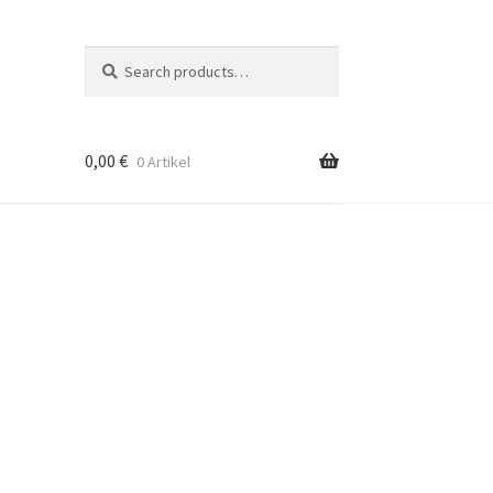
Suche
Search
nach:
0,00
€
0 Artikel