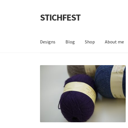
STICHFEST
Zur
Zum
Navigation
Inhalt
springen
springen
Designs
Blog
Shop
About me