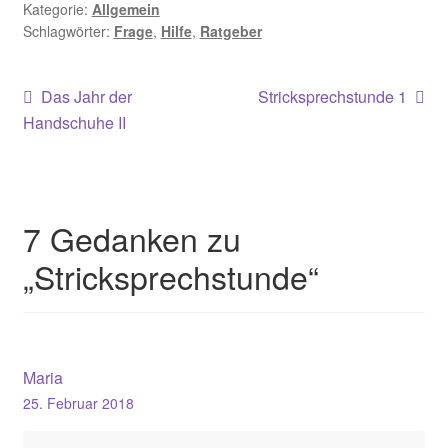
Kategorie:
Allgemein
Schlagwörter:
Frage
,
Hilfe
,
Ratgeber
Beitragsnavigation
Vorheriger
Nächster
Das Jahr der
Stricksprechstunde 1
Beitrag:
Beitrag:
Handschuhe II
7 Gedanken zu
„
Stricksprechstunde
“
Maria
25. Februar 2018