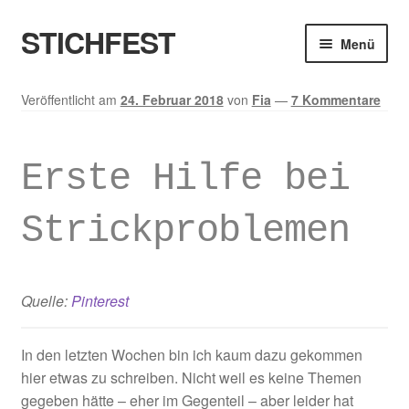
STICHFEST
Zur
Zum
Menü
Navigation
Inhalt
springen
springen
Designs
Veröffentlicht am
24. Februar 2018
von
Fia
—
7 Kommentare
Blog
Erste Hilfe bei
Shop
Strickproblemen
About me
Quelle:
Pinterest
In den letzten Wochen bin ich kaum dazu gekommen
hier etwas zu schreiben. Nicht weil es keine Themen
gegeben hätte – eher im Gegenteil – aber leider hat