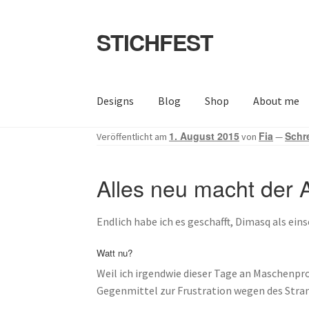
STICHFEST
Zur
Zum
Navigation
Inhalt
springen
springen
Designs
Blog
Shop
About me
1. August 2015
Fia
Schr
Veröffentlicht am
von
—
Alles neu macht der 
Endlich habe ich es geschafft, Dimasq als eins
Watt nu?
Weil ich irgendwie dieser Tage an Maschenpro
Gegenmittel zur Frustration wegen des Stra