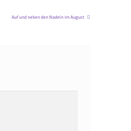
Nächster
Auf und neben den Nadeln im August
Beitrag: