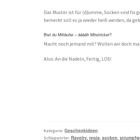
Das Muster ist für (d)umme, Socken sind fix 
bemerkt soll es ja wieder heiß werden, da ge
Bist du Mitläufer – ääääh Mitstricker?
Macht noch jemand mit? Wollen wir doch mal
Also: An die Nadeln, Fertig, LOS!
Geschenkideen
Kategorie:
Ravelry
regia
socken
strumpfw
Schlagwörter:
,
,
,