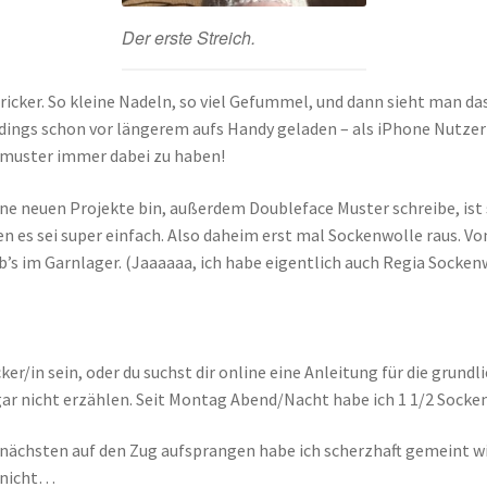
Der erste Streich.
tricker. So kleine Nadeln, so viel Gefummel, und dann sieht man das
erdings schon vor längerem aufs Handy geladen – als iPhone Nutzer
kmuster immer dabei zu haben!
e neuen Projekte bin, außerdem Doubleface Muster schreibe, ist s
n es sei super einfach. Also daheim erst mal Sockenwolle raus. V
b’s im Garnlager. (Jaaaaaa, ich habe eigentlich auch Regia Socken
r/in sein, oder du suchst dir online eine Anleitung für die grund
 gar nicht erzählen. Seit Montag Abend/Nacht habe ich 1 1/2 Socke
e nächsten auf den Zug aufsprangen habe ich scherzhaft gemeint w
h nicht…