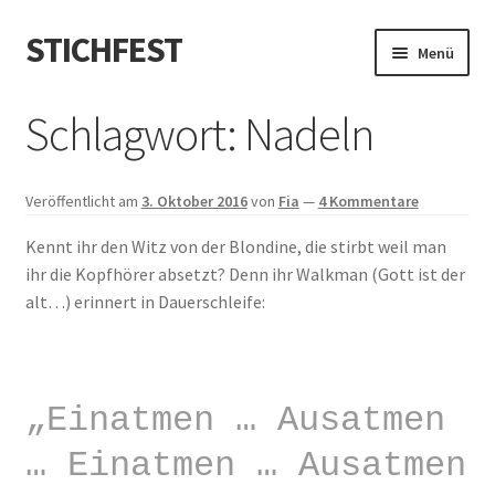
STICHFEST
Zur
Zum
Menü
Navigation
Inhalt
springen
springen
Designs
Schlagwort:
Nadeln
Blog
Veröffentlicht am
3. Oktober 2016
von
Fia
—
4 Kommentare
Shop
Kennt ihr den Witz von der Blondine, die stirbt weil man
ihr die Kopfhörer absetzt? Denn ihr Walkman (Gott ist der
About me
alt…) erinnert in Dauerschleife:
„Einatmen … Ausatmen
… Einatmen … Ausatmen