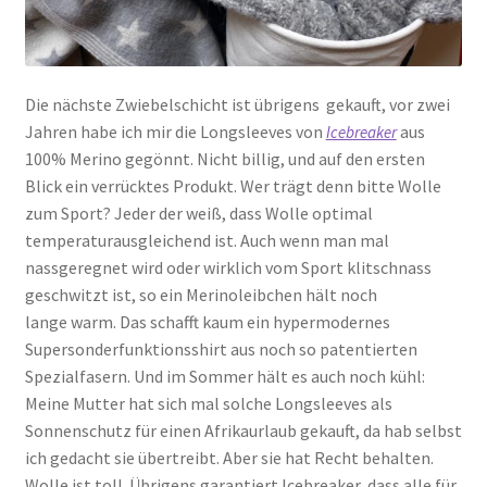
Die nächste Zwiebelschicht ist übrigens gekauft, vor zwei
Jahren habe ich mir die Longsleeves von
aus
Icebreaker
100% Merino gegönnt. Nicht billig, und auf den ersten
Blick ein verrücktes Produkt. Wer trägt denn bitte Wolle
zum Sport? Jeder der weiß, dass Wolle optimal
temperaturausgleichend ist. Auch wenn man mal
nassgeregnet wird oder wirklich vom Sport klitschnass
geschwitzt ist, so ein Merinoleibchen hält noch
lange warm. Das schafft kaum ein hypermodernes
Supersonderfunktionsshirt aus noch so patentierten
Spezialfasern. Und im Sommer hält es auch noch kühl:
Meine Mutter hat sich mal solche Longsleeves als
Sonnenschutz für einen Afrikaurlaub gekauft, da hab selbst
ich gedacht sie übertreibt. Aber sie hat Recht behalten.
Wolle ist toll. Übrigens garantiert Icebreaker, dass alle für