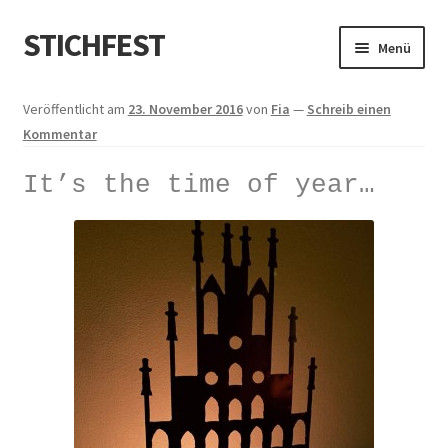
STICHFEST
Zur
Zum
Menü
Navigation
Inhalt
springen
springen
Designs
Veröffentlicht am
23. November 2016
von
Fia
—
Schreib einen
Kommentar
Blog
It’s the time of year…
Shop
About me