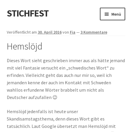
STICHFEST
Zur
Zum
Menü
Navigation
Inhalt
springen
springen
Designs
Veröffentlicht am
30. April 2016
von
Fia
—
3 Kommentare
Hemslöjd
Blog
Shop
Dieses Wort sieht geschrieben immer aus als hätte jemand
mit viel Fantasie versucht ein „schwedisches Wort“ zu
About me
erfinden. Vielleicht geht das auch nur mir so, weil ich
jemanden kenne der auch im Kontakt mit Schweden
wahllos erfundene Wörter brabbelt um nicht als
Deutscher aufzufallen 😉
Hemslöjd jedenfalls ist heute unser
Skandisamstagsthema, denn dieses Wort gibt es
tatsächlich. Laut Google übersetzt man Hemslöjd mit