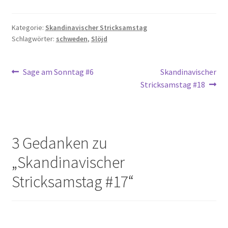
Kategorie:
Skandinavischer Stricksamstag
Schlagwörter:
schweden
,
Slöjd
Beitragsnavigation
Vorheriger
Nächster
Sage am Sonntag #6
Skandinavischer
Beitrag:
Beitrag:
Stricksamstag #18
3 Gedanken zu
„
Skandinavischer
Stricksamstag #17
“