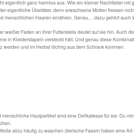
eht eigentlich ganz harmlos aus. Wie ein kleiner Nachtfalter mi
der eigentliche Übeltäter, denn erwachsene Motten fressen nich
 und menschlichen Haaren ernähren. Genau… dazu gehört auch 
 weißer Faden an ihrer Futterstelle deutet auf sie hin. Auch die
erne in Kleiderstapeln versteckt hält. Und genau diese Kombina
tz werden und im Herbst löchrig aus dem Schrank kommen.
nschliche Hautpartikel sind eine Delikatesse für sie. Du minder
echen.
Wolle allzu häufig zu waschen (tierische Fasern haben eine Art