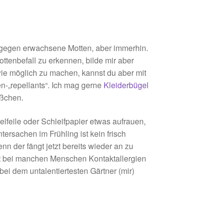
r gegen erwachsene Motten, aber immerhin.
ttenbefall zu erkennen, bilde mir aber
ie möglich zu machen, kannst du aber mit
-„repellants“. Ich mag gerne
Kleiderbügel
ußchen.
elfeile oder Schleifpapier etwas aufrauen,
tersachen im Frühling ist kein frisch
nn der fängt jetzt bereits wieder an zu
st bei manchen Menschen Kontaktallergien
ei dem untalentiertesten Gärtner (mir)