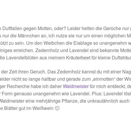
n Duftfallen gegen Motten, oder? Leider helfen die Gerüche nu
 nur die Männchen an, ich nutze sie nur um einen möglichen Mo
hützt zu sein. Um den Weibchen die Eiablage so unangenehm w
iges erreichen. Zedernholz und Lavendel sind bekannte Motten
 die Lavendelblüten aus meinem Kräuterbeet für kleine Duftsträ
it der Zeit ihren Geruch. Das Zedernholz kannst du mit einer Nag
leider nicht so lange haltbar und gerade zum „einmotten“ der Win
iger Recherche habe ich daher
Waldmeister
für mich entdeckt, de
ter Form genauso unangenehm wie Lavendel. Plus: Lavendel lö
Waldmeister eine mehrjährige Pflanze, die unkrautähnlich auch b
e Blätter gut im Weißwein 🙂