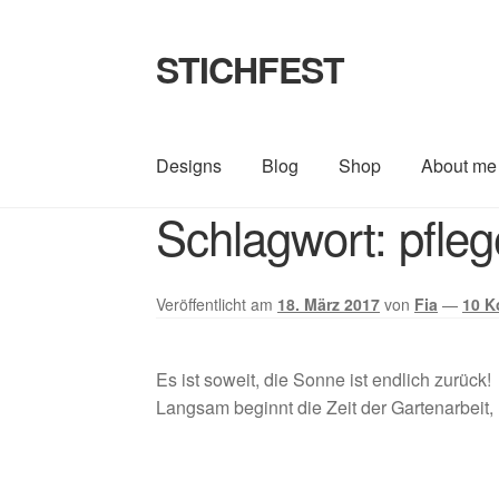
STICHFEST
Zur
Zum
Navigation
Inhalt
springen
springen
Designs
Blog
Shop
About me
Schlagwort:
pfleg
Veröffentlicht am
18. März 2017
von
Fia
—
10 K
Es ist soweit, die Sonne ist endlich zurück!
Langsam beginnt die Zeit der Gartenarbeit