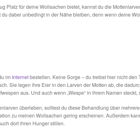
nug Platz für deine Wollsachen bietet, kannst du die Mottenlar
st du dabei unbedingt in der Nähe bleiben, denn wenn deine Wo
 du im
Internet
bestellen. Keine Sorge – du treibst hier nicht den
ch. Sie legen ihre Eier in den Larven der Motten ab, die dadu
upfwespen aus. Und auch wenn „Wespe“ in ihrem Namen steckt, s
tenlarven überleben, solltest du diese Behandlung über mehrer
Relation zu meinen Wollsachen gering erscheinen. Außerdem ka
ch dort ihren Hunger stillen.