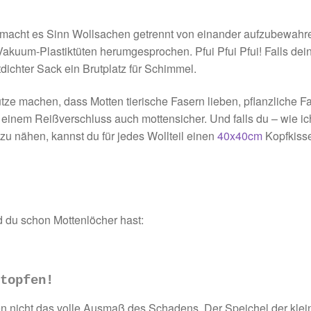
acht es Sinn Wollsachen getrennt von einander aufzubewahren
n Vakuum-Plastiktüten herumgesprochen. Pfui Pfui Pfui! Falls 
ftdichter Sack ein Brutplatz für Schimmel.
e machen, dass Motten tierische Fasern lieben, pflanzliche Fas
einem Reißverschluss auch mottensicher. Und falls du – wie ich
 zu nähen, kannst du für jedes Wollteil einen
40x40cm
Kopfkiss
d du schon Mottenlöcher hast:
stopfen!
en nicht das volle Ausmaß des Schadens. Der Speichel der kleine